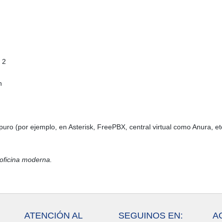
 2
n
puro (por ejemplo, en Asterisk, FreePBX, central virtual como Anura, etc
 oficina moderna.
ATENCIÓN AL
SEGUINOS EN:
A