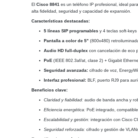
El
Cisco 8841
es un teléfono IP profesional, ideal par
alta fidelidad, seguridad y capacidad de expansión.
Características destacadas:
5 líneas SIP programables
y 4 teclas soft-keys
Pantalla a color de 5"
(800x480) retroiluminad
Audio HD full-duplex
con cancelación de eco p
PoE
(IEEE 802.3af/at, clase 2) + Gigabit Ethern
Seguridad avanzada:
cifrado de voz, EnergyWi
Interfaz profesional:
BLF, puerto RJ9 para auric
Beneficios clave:
Claridad y fiabilidad:
audio de banda ancha y rob
Eficiencia energética:
PoE integrado, compatibl
Escalabilidad y gestión:
integración con Cisco C
Seguridad reforzada:
cifrado y gestión de VLANs