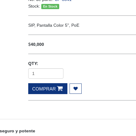
Stock:
En Stock
SIP, Pantalla Color 5", PoE
$
40,000
QTY:
COMPRAR
 seguro y potente