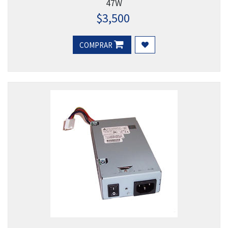
47W
$
3,500
COMPRAR