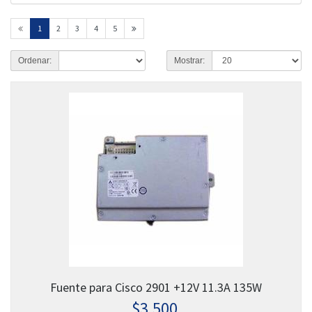
1
2
3
4
5
Ordenar:
Mostrar:
Fuente para Cisco 2901 +12V 11.3A 135W
$
3,500