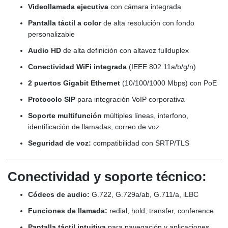
Videollamada ejecutiva
con cámara integrada
Pantalla táctil a color
de alta resolución con fondo
personalizable
Audio HD
de alta definición con altavoz fullduplex
Conectividad WiFi integrada
(IEEE 802.11a/b/g/n)
2 puertos Gigabit Ethernet
(10/100/1000 Mbps) con PoE
Protocolo SIP
para integración VoIP corporativa
Soporte multifunción
múltiples líneas, interfono,
identificación de llamadas, correo de voz
Seguridad de voz:
compatibilidad con SRTP/TLS
Conectividad y soporte técnico:
Códecs de audio:
G.722, G.729a/ab, G.711/a, iLBC
Funciones de llamada:
redial, hold, transfer, conference
Pantalla táctil intuitiva
para navegación y aplicaciones