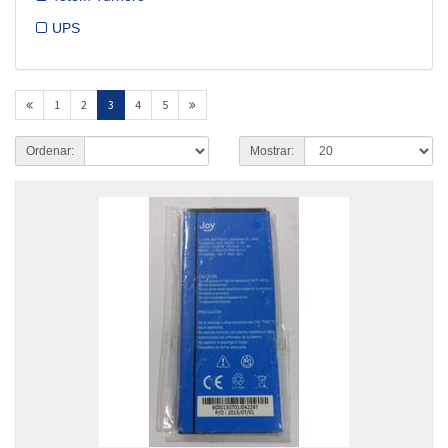
UPS
1
2
3
4
5
Ordenar:
Mostrar: