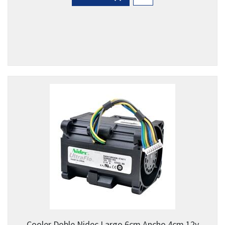
Cooler Doble Nidec Largo 6cm Ancho 4cm 12v