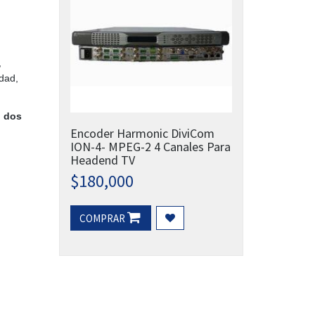
,
idad,
, dos
Encoder Harmonic DiviCom
ION-4- MPEG-2 4 Canales Para
Headend TV
$
180,000
COMPRAR