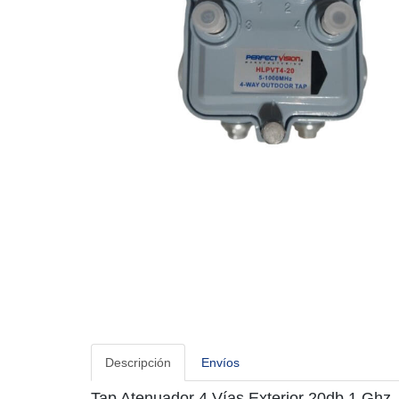
Descripción
Envíos
Tap Atenuador 4 Vías Exterior 20db 1 Ghz