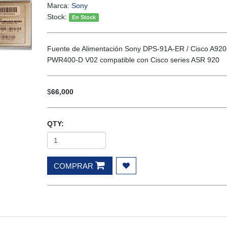
Marca:
Sony
Stock:
En Stock
Fuente de Alimentación Sony DPS-91A-ER / Cisco A920
PWR400-D V02 compatible con Cisco series ASR 920
$
66,000
QTY:
COMPRAR