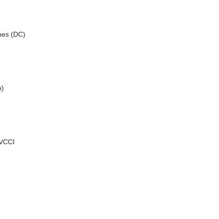
nes (DC)
p)
 VCCI