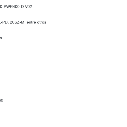
920-PWR400-D V02
-PD, 20SZ-M, entre otros
os
t)