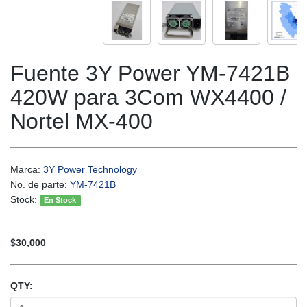
Fuente 3Y Power YM-7421B
420W para 3Com WX4400 /
Nortel MX-400
Marca:
3Y Power Technology
No. de parte:
YM-7421B
Stock:
En Stock
$
30,000
QTY: