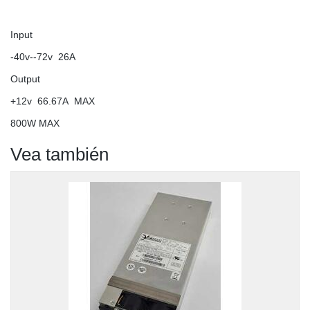
Input
-40v--72v 26A
Output
+12v 66.67A MAX
800W MAX
Vea también