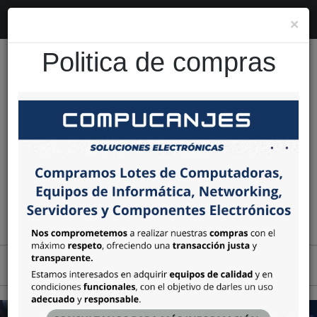
×
Politica de compras
CARRITO
0
item(s) -
Toggle