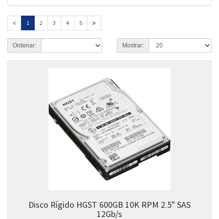
1
2
3
4
5
Ordenar:
Mostrar:
Disco Rígido HGST 600GB 10K RPM 2.5" SAS
12Gb/s