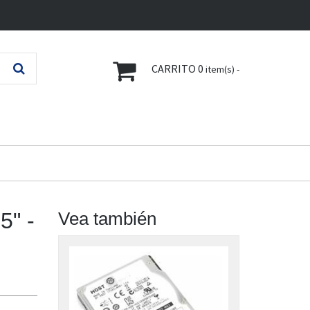
CARRITO
0
item(s) -
5" -
Vea también