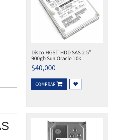
Disco HGST HDD SAS 2.5"
900gb Sun Oracle 10k
$
40,000
COMPRAR
AS