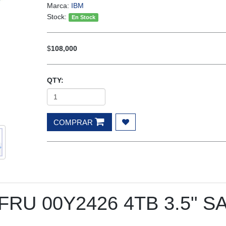
Marca:
IBM
Stock:
En Stock
$
108,000
QTY:
COMPRAR
 FRU 00Y2426 4TB 3.5" S