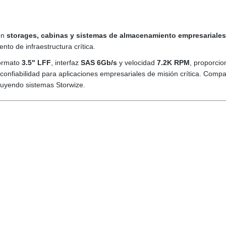
en
storages, cabinas y sistemas de almacenamiento empresariales
to de infraestructura crítica.
formato
3.5" LFF
, interfaz
SAS 6Gb/s
y velocidad
7.2K RPM
, proporci
 confiabilidad para aplicaciones empresariales de misión crítica. Compa
luyendo sistemas Storwize.