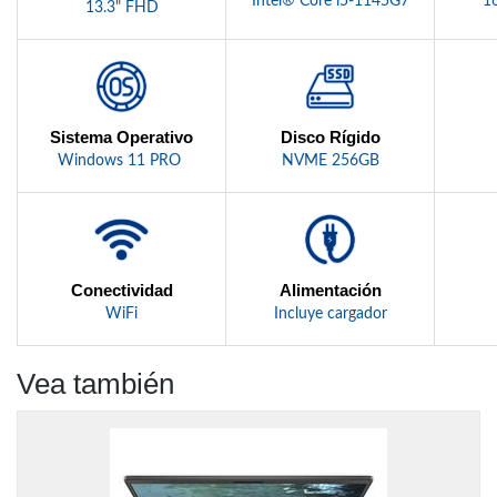
Intel® Core i5-1145G7
1
13.3" FHD
Disco Rígido
Sistema Operativo
NVME 256GB
Windows 11 PRO
Alimentación
Conectividad
Incluye cargador
WiFi
Vea también