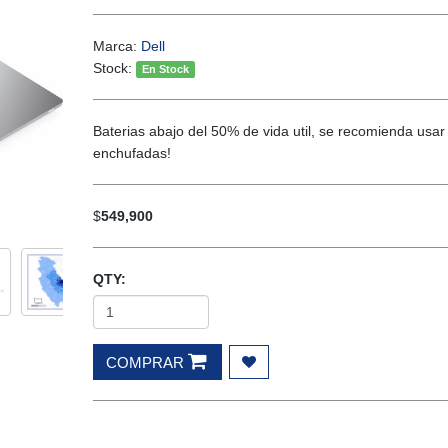
Marca:
Dell
Stock:
En Stock
Baterias abajo del 50% de vida util, se recomienda usar
enchufadas!
$
549,900
QTY:
COMPRAR