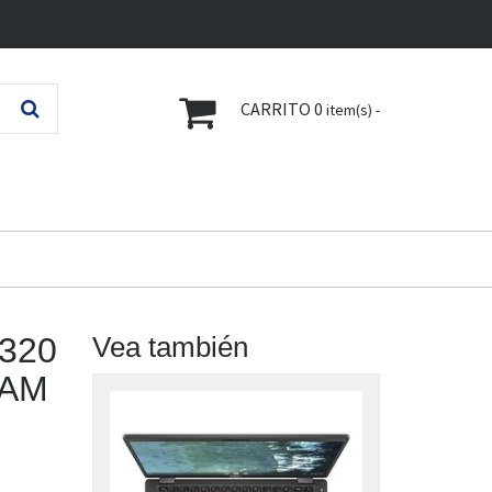
CARRITO
0
item(s) -
5320
Vea también
RAM