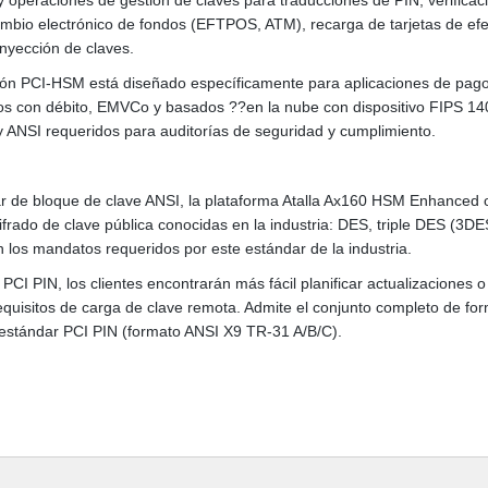
cambio electrónico de fondos (EFTPOS, ATM), recarga de tarjetas de efe
nyección de claves.
ación PCI-HSM está diseñado específicamente para aplicaciones de pag
gos con débito, EMVCo y basados ??en la nube con dispositivo FIPS 14
y ANSI requeridos para auditorías de seguridad y cumplimiento.
ar de bloque de clave ANSI, la plataforma Atalla Ax160 HSM Enhanced 
ifrado de clave pública conocidas en la industria: DES, triple DES (3DE
on los mandatos requeridos por este estándar de la industria.
I PIN, los clientes encontrarán más fácil planificar actualizaciones o
quisitos de carga de clave remota. Admite el conjunto completo de fo
l estándar PCI PIN (formato ANSI X9 TR-31 A/B/C).