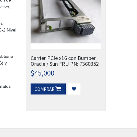
ctivo,
os
0-2 Nivel
obtiene
Carrier PCIe x16 con Bumper
Oracle / Sun FRU PN: 7360352
S) y
$
45,000
rmatos
COMPRAR