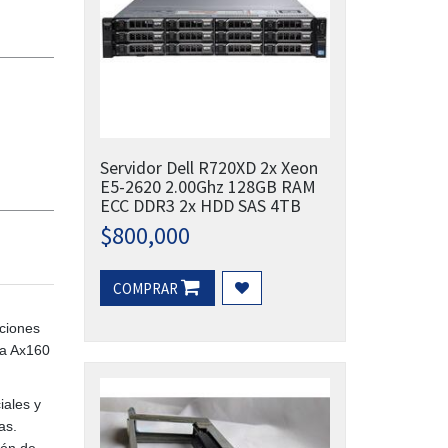
Servidor Dell R720XD 2x Xeon
E5-2620 2.00Ghz 128GB RAM
ECC DDR3 2x HDD SAS 4TB
$
800,000
COMPRAR
aciones
la Ax160
iales y
as.
ión de