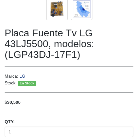
Placa Fuente Tv LG
43LJ5500, modelos:
(LGP43DJ-17F1)
Marca:
LG
Stock:
En Stock
$
30,500
QTY: