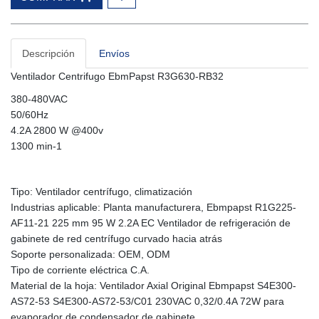
Descripción
Envíos
Ventilador Centrifugo EbmPapst R3G630-RB32
380-480VAC
50/60Hz
4.2A 2800 W @400v
1300 min-1
Tipo: Ventilador centrífugo, climatización
Industrias aplicable: Planta manufacturera, Ebmpapst R1G225-
AF11-21 225 mm 95 W 2.2A EC Ventilador de refrigeración de
gabinete de red centrífugo curvado hacia atrás
Soporte personalizada: OEM, ODM
Tipo de corriente eléctrica C.A.
Material de la hoja: Ventilador Axial Original Ebmpapst S4E300-
AS72-53 S4E300-AS72-53/C01 230VAC 0,32/0.4A 72W para
evaporador de condensador de gabinete