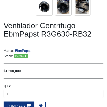
Ventilador Centrifugo
EbmPapst R3G630-RB32
Marca:
EbmPapst
Stock:
En Stock
$
1,200,000
QTY:
COMPRAR