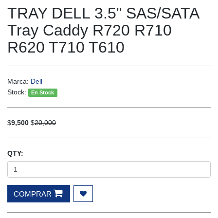
TRAY DELL 3.5" SAS/SATA
Tray Caddy R720 R710
R620 T710 T610
Marca:
Dell
Stock:
En Stock
$
9,500
$
20,000
QTY:
COMPRAR